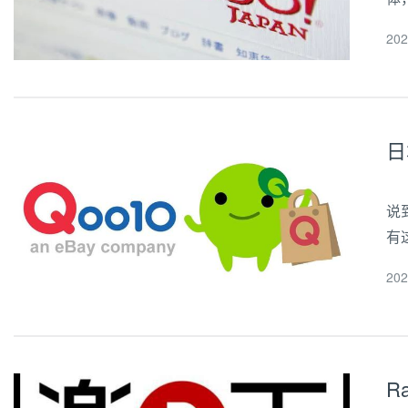
场
20
片
日
说
有
日
20
（
R