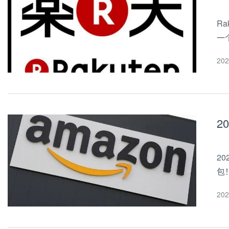
R
一
他
20
息
2
2
包
销
20
核