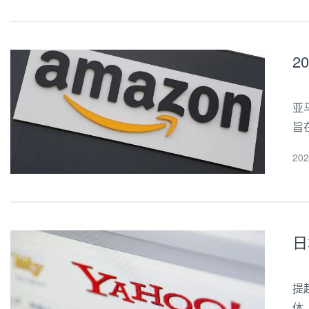
2
亚
旨
场
20
班
日
提
体