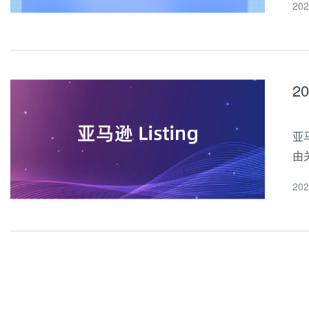
20
年
2
亚
由
内
20
可以