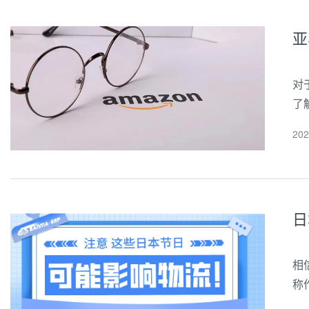
亚
对
了
卖
20
①
日
相
称
是