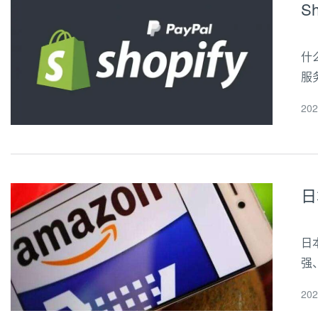
S
什
服
汇
20
款
日
日
强
选
20
产