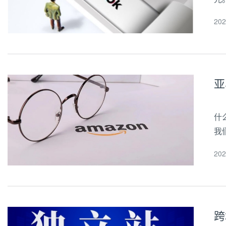
店
20
本
亚
什
我
亚
20
大
跨