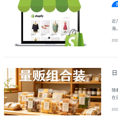
近
海
这
20
不
日
随
在
品
20
上