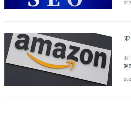
20
排
亚
亚
越
然
20
关