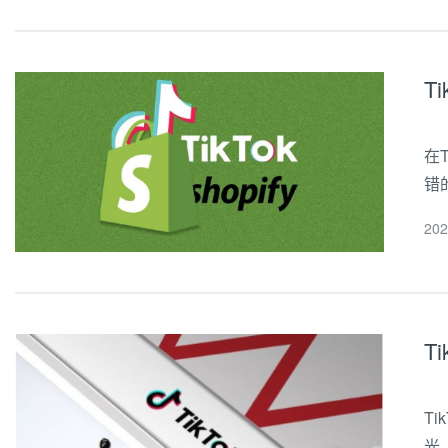
T
在
错
在
20
人
T
T
光