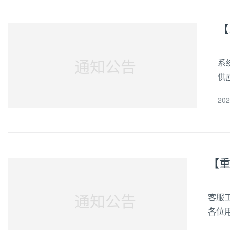
【
通知公告
系
供
单
20
包
通知公告
客服
各位
在线