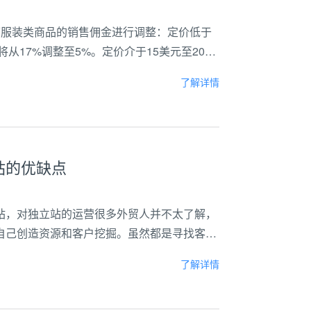
下服装类商品的销售佣金进行调整：定价低于
从17%调整至5%。定价介于15美元至20美
销售佣金将从17%调整至10%。对于其他商
了解详情
站的优缺点
站，对独立站的运营很多外贸人并不太了解，
自己创造资源和客户挖掘。虽然都是寻找客
获得方式有着天壤之别，第三平台能够提供平
了解详情
站对...