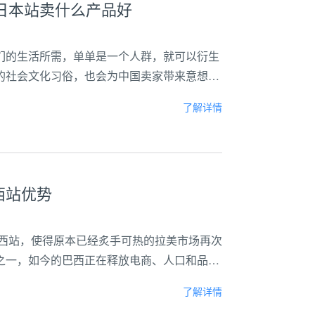
逊日本站卖什么产品好
们的生活所需，单单是一个人群，就可以衍生
的社会文化习俗，也会为中国卖家带来意想不
热潮，但由于线下渠道时尚桑拿产品的选择较
了解详情
用...
西站优势
巴西站，使得原本已经炙手可热的拉美市场再次
之一，如今的巴西正在释放电商、人口和品类
活力的机遇！这个热带国家已然成为全球电商
了解详情