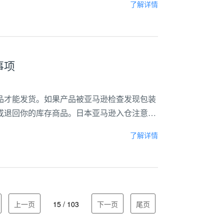
了解详情
事项
品才能发货。如果产品被亚马逊检查发现包装
或退回你的库存商品。日本亚马逊入仓注意事
散件入仓一般规定单件30KG以下，单边不
了解详情
上一页
15 / 103
下一页
尾页