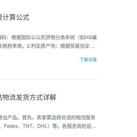
费计算公式
编码：根据国际公认的货物分类系统（如HS编
税税率表。2.判定原产地：根据贸易协定或
税税率的确定。3.计算关税金额：根据商品
了解详情
站物流发货方式详解
寄出产品。首先，卖家需选择合适的物流服务
Fedex、TNT、DHL）等。各服务商的运费
群：国内自发货适用于体积小、重量轻、利润