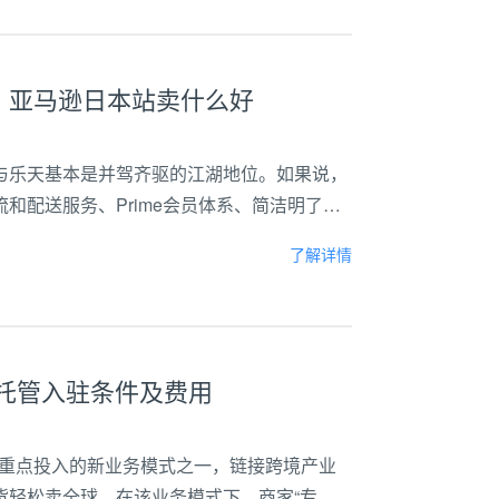
，亚马逊日本站卖什么好
与乐天基本是并驾齐驱的江湖地位。如果说，
和配送服务、Prime会员体系、简洁明了的
后默默支撑的力量。从2014年左右日本亚马
了解详情
ok全托管入驻条件及费用
kShop重点投入的新业务模式之一，链接跨境产业
好货轻松卖全球。在该业务模式下，商家“专注