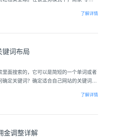
履约及售后等服务，商家经营链路更简单、更
了解详情
关键词布局
索里面搜索的，它可以是简短的一个单词或者
何确定关键词？确定适合自己网站的关键词非
：如果某个行业竞争度较大，则相应地需要选
了解详情
.
售佣金调整详解