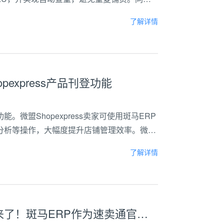
公式，使【产品库】的产品成本价自动转换成售
了解详情
express产品刊登功能
功能。微盟Shopexpress卖家可使用斑马ERP
分析等操作，大幅度提升店铺管理效率。微盟
准营销投放以及管家式运营服务，以全链路数字化
了解详情
速卖通深圳重点招商巡回峰会终场来了！斑马ERP作为速卖通官方合作ERP及活动协办单位与您不见不散！