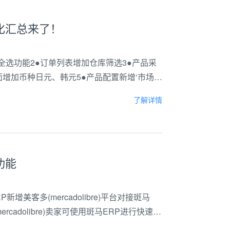
化汇总来了！
全选功能2●订单列表增加仓库筛选3●产品采
页面增加币种日元、韩元5●产品配置新增‘市场价
增加批量删除功能#Shopyy新增功能●新增产
了解详情
功能
增美客多(mercadolibre)平台对接斑马
mercadolibre)卖家可使用斑马ERP进行快速订
可进入斑马ERP系统内，...