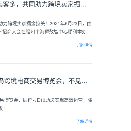
入驻绿色通道开启！斑马ERP携手美客多，共同助力跨境卖家掘金拉美！
力跨境卖家掘金拉美！2021年6月23日，由
下招商大会在福州市海狮数智中心顺利举办，
席。美客多扎根于拉丁美洲市场二十余年，是拉
了解详情
就在明天！斑马ERP将出席2022青岛跨境电商交易博览会，不见不散！
交易博览会，展位号E10助您实现高效运营，降
散！
了解详情