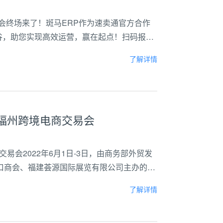
峰会终场来了！斑马ERP作为速卖通官方合作
云谷，助您实现高效运营，赢在起点！扫码报名
Mall政策解读，重磅扶持项目会场特设绿色通
了解详情
国福州跨境电商交易会
交易会2022年6月1日-3日，由商务部外贸发
口商会、福建荟源国际展览有限公司主办的
马ERP参加了此次跨交会。此次福州跨交展旨
了解详情