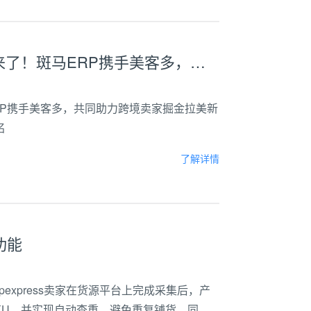
美客多时尚类目福州线下招商大会来了！斑马ERP携手美客多，共同助力跨境卖家掘金拉美新蓝海。
RP携手美客多，共同助力跨境卖家掘金拉美新
名
了解详情
功能
hopexpress卖家在货源平台上完成采集后，产
SKU，并实现自动查重，避免重复铺货。同时