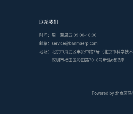
联系我们
时间：周一至周五 09:00-18:00
邮箱：service@banmaerp.com
地址：
北京市海淀区丰贤中路7号（北京市科学技
深圳市福田区彩田路7018号新浩e都B座
Powered by 北京斑马