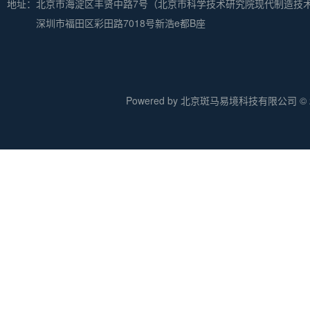
地址：
北京市海淀区丰贤中路7号（北京市科学技术研究院现代制造技
深圳市福田区彩田路7018号新浩e都B座
Powered by 北京斑马易境科技有限公司 © 20