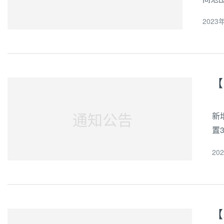
选4
2023年
品信息
【
通知公告
新
置
头
20
地址
【