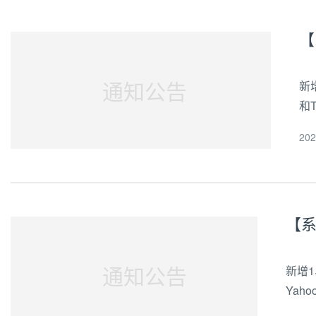
【
通知公告
新
和
位
20
登优
通知公告
新增1
Yah
化（