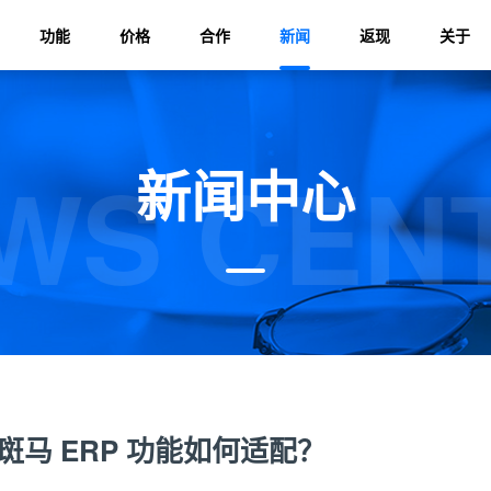
功能
价格
合作
新闻
返现
关于
WS CEN
新闻中心
马 ERP 功能如何适配？