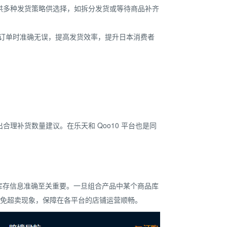
提供多种发货策略供选择，如拆分发货或等待商品补齐
品订单时准确无误，提高发货效率，提升日本消费者
理补货数量建议。在乐天和 Qoo10 平台也是同
，库存信息准确至关重要。一旦组合产品中某个商品库
避免超卖现象，保障在各平台的店铺运营顺畅。