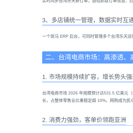
实时同步台湾乐天新订单，自动抓取订单信息、
3、多店铺统一管理，数据实时互
一个斑马 ERP 后台，可同时管理多个台湾乐
二、台湾电商市场：高渗透、
1. 市场规模持续扩容，增长势头强
台湾电商市场 2026 年规模预计达531.5 亿美元（
长，占整体零售业比重稳定超 10%，网购成为民
2. 消费力强劲，客单价领跑亚洲