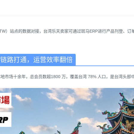
ten.TW）站点的数据对接，台湾乐天卖家可通过斑马ERP进行产品刊登、
：全链路打通，运营效率翻倍
市场十余年，总会员数超1800 万，覆盖台湾 78% 人口，是台湾头部中