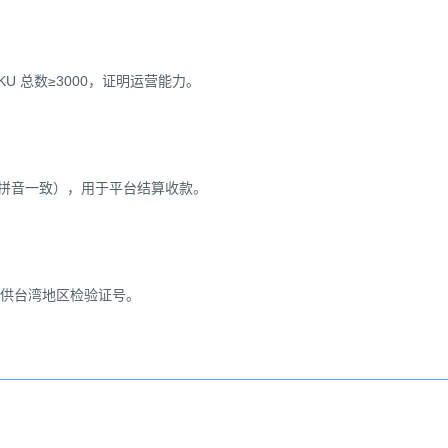
 总数≥3000，证明运营能力。
汉语拼音一致），用于平台结算收款。
提供台湾地区检验证号。