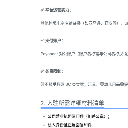
✅ 平台运营实力：
其他跨境电商店铺链接（如亚马逊、虾皮等），SKU
✅ 支付账户：
Payoneer 对公账户（账户名称需与公司名称
✅ 类目限制：
暂不接受数码 3C 类卖家；玩具、婴幼儿用品需
2. 入驻所需详细材料清单
公司营业执照复印件（加盖公章）；
法人身份证正反面复印件；