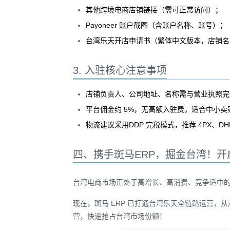
其他跨境电商店铺链接（需可正常访问）；
Payoneer 账户截图（含账户名称、账号）；
台湾乐天开店申请书（繁体中文版本，店铺名
3. 入驻核心注意事项
店铺负责人、公司地址、名称需与营业执照完
平台佣金约 5%，无高额入驻费，适合中小卖
物流建议采用DDP 完税模式，推荐 4PX、DH
四、携手斑马ERP，掘金台湾！
台湾电商市场正处于高增长、高消费、竞争适中
现在，斑马 ERP 已打通台湾乐天全链路运营
营，快速抢占台湾市场份额！