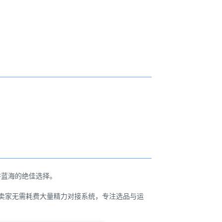
耕蓝海的绝佳选择。
让卖家无需耗费大量精力对接系统，专注选品与运