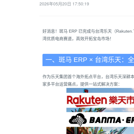
2026年05月20日 17:50:19
好消息！斑马 ERP 已完成与台湾乐天（Raku
湾优质电商赛道，高效开拓宝岛市场！
一、斑马 ERP × 台湾乐天
作为乐天集团首个海外拓点平台，台湾乐天深耕本地
家多平台运营痛点，提供一站式解决方案：