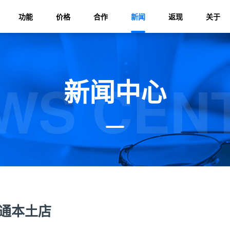
功能
价格
合作
新闻
返现
关于
WS CEN
新闻中心
通本土店