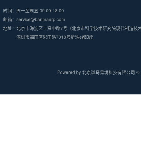
时间：周一至周五 09:00-18:00
邮箱：service@banmaerp.com
地址：
北京市海淀区丰贤中路7号（北京市科学技术研究院现代制造技
深圳市福田区彩田路7018号新浩e都B座
Powered by 北京斑马易境科技有限公司 © 20