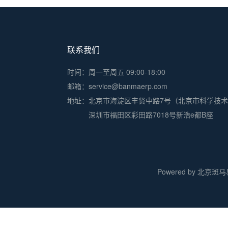
联系我们
时间：周一至周五 09:00-18:00
邮箱：service@banmaerp.com
地址：
北京市海淀区丰贤中路7号（北京市科学技
深圳市福田区彩田路7018号新浩e都B座
Powered by 北京斑马