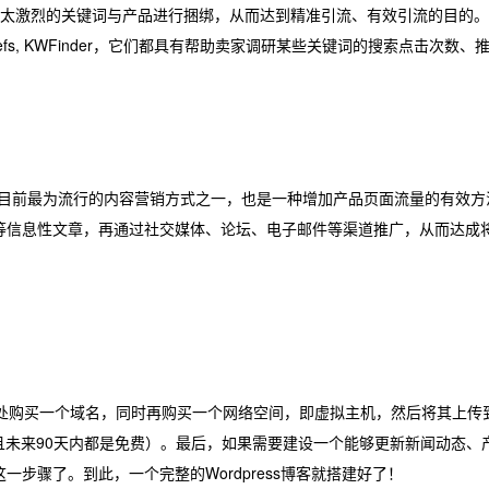
对不太激烈的关键词与产品进行捆绑，从而达到精准引流、有效引流的目的
hrefs, KWFinder，它们都具有帮助卖家调研某些关键词的搜索点击
这是目前最为流行的内容营销方式之一，也是一种增加产品页面流量的有效方法
信息性文章，再通过社交媒体、论坛、电子邮件等渠道推广，从而达成将流量
处购买一个域名，同时再购买一个网络空间，即虚拟主机，然后将其上传到Wor
务器，并且未来90天内都是免费）。最后，如果需要建设一个能够更新新闻动
步骤了。到此，一个完整的Wordpress博客就搭建好了！