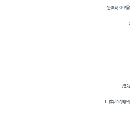
在斑马
ERP
成
1.
体验官期限