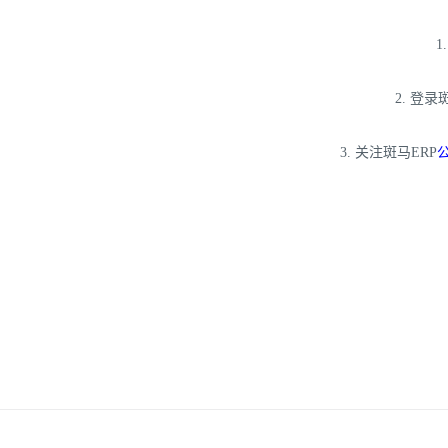
1
2. 登
3.
关注斑马
ERP