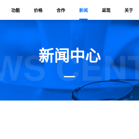
功能
价格
合作
新闻
返现
关于
WS CEN
新闻中心
？