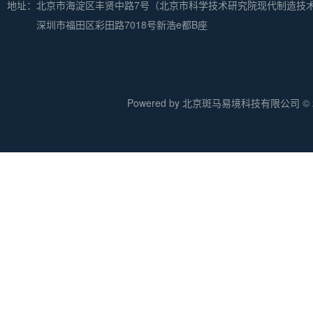
地址：
北京市海淀区丰贤中路7号（北京市科学技术研究院现代制造技
深圳市福田区彩田路7018号新浩e都B座
Powered by 北京斑马易境科技有限公司 © 20