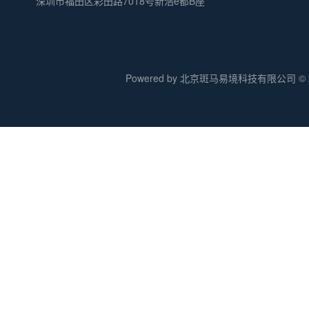
深圳市福田区彩田路7018号新浩e都B座
Powered by 北京斑马易境科技有限公司 © 20