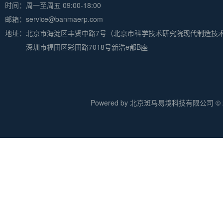
时间：周一至周五 09:00-18:00
邮箱：service@banmaerp.com
地址：
北京市海淀区丰贤中路7号（北京市科学技术研究院现代制造技
深圳市福田区彩田路7018号新浩e都B座
Powered by 北京斑马易境科技有限公司 © 20