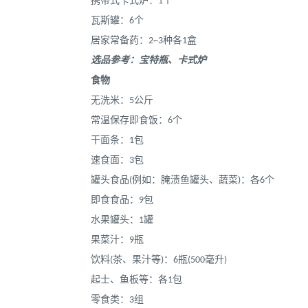
携带式卡式炉：1个
瓦斯罐：6个
居家常备药：2~3种各1盒
选品参考：宝特瓶、卡式炉
食物
无洗米：5公斤
常温保存即食饭：6个
干面条：1包
速食面：3包
罐头食品(例如：腌渍鱼罐头、蔬菜)：各6个
即食食品：9包
水果罐头：1罐
果菜汁：9瓶
饮料(茶、果汁等)：6瓶(500毫升)
起士、鱼板等：各1包
零食类：3组