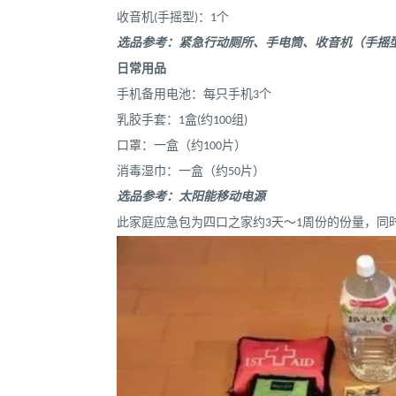
收音机(手摇型)：1个
选品参考：紧急行动厕所、手电筒、收音机（手摇
日常用品
手机备用电池：每只手机3个
乳胶手套：1盒(约100组)
口罩：一盒（约100片）
消毒湿巾：一盒（约50片）
选品参考：太阳能移动电源
此家庭应急包为四口之家约3天
～1周份的份量，同