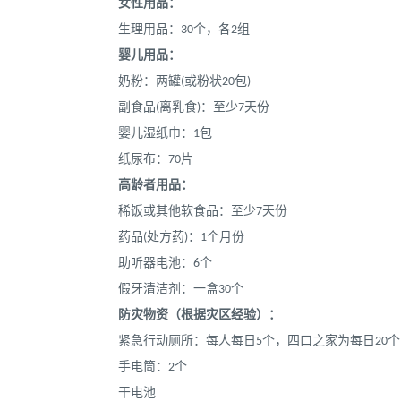
女性用品：
生理用品：30个，各2组
婴儿用品：
奶粉：两罐(或粉状20包)
副食品(离乳食)：至少7天份
婴儿湿纸巾：1包
纸尿布：70片
高龄者用品：
稀饭或其他软食品：至少7天份
药品(处方药)：1个月份
助听器电池：6个
假牙清洁剂：一盒30个
防灾物资（根据灾区经验）：
紧急行动厕所：每人每日5个，四口之家为每日20个
手电筒：2个
干电池