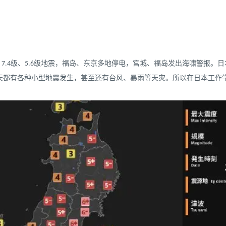
0级、7.4级、5.6级地震，福岛、东京多地停电，宫城、福岛发出海啸警报
天都有各种小型地震发生，甚至还有台风、暴雨等天灾。所以在日本工作