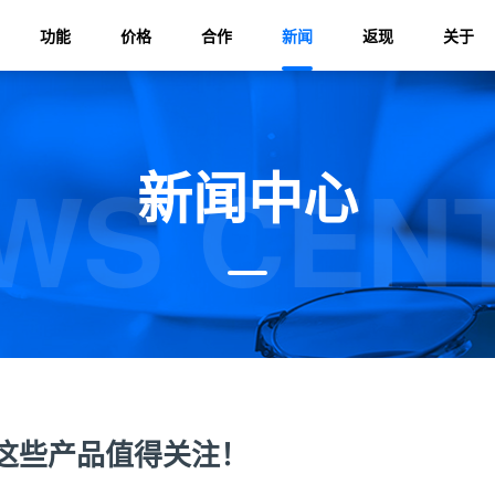
功能
价格
合作
新闻
返现
关于
WS CEN
新闻中心
，这些产品值得关注！