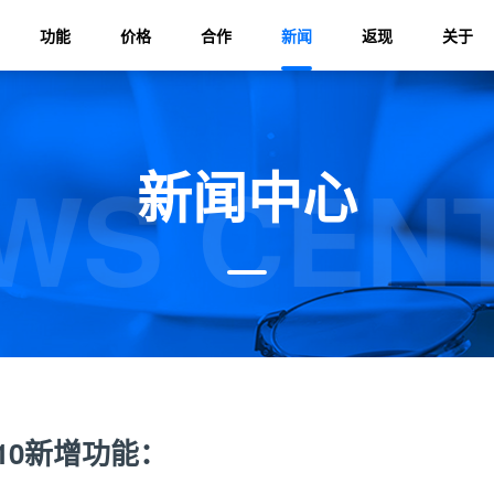
功能
价格
合作
新闻
返现
关于
WS CEN
新闻中心
310新增功能：