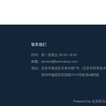
联系我们
时间：周一至周五 09:00-18:00
邮箱：service@banmaerp.com
地址：
北京市海淀区丰贤中路7号（北京市科学技
深圳市福田区彩田路7018号新浩e都B座
Powered by 北京斑马