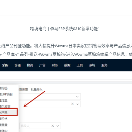
跨境电商 | 斑马ERP系统0310新增功能：
式上线产品刊登功能。将大幅提升Wowma日本卖家店铺管理效率与产品信息
-产品库-产品列-推送-Wowma草稿箱-进入Wowma草稿箱编辑产品信息