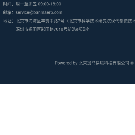
时间：周一至周五 09:00-18:00
邮箱：service@banmaerp.com
地址：
北京市海淀区丰贤中路7号（北京市科学技术研究院现代制造技
深圳市福田区彩田路7018号新浩e都B座
Powered by 北京斑马易境科技有限公司 © 20