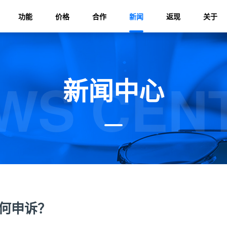
功能
价格
合作
新闻
返现
关于
WS CEN
新闻中心
何申诉？