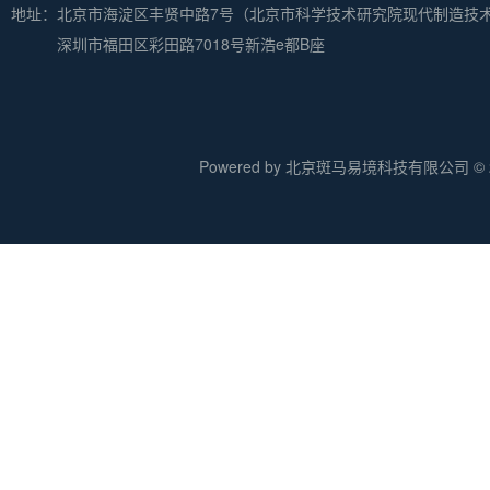
地址：
北京市海淀区丰贤中路7号（北京市科学技术研究院现代制造技
深圳市福田区彩田路7018号新浩e都B座
Powered by 北京斑马易境科技有限公司 © 20