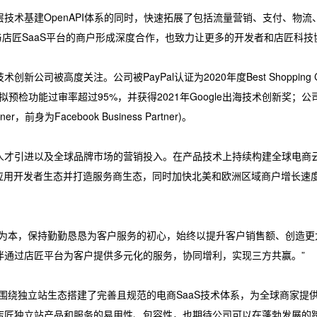
术基建OpenAPI体系的同时，快速拓展了包括流量营销、支付、物流、
与店匠SaaS平台的商户形成深度合作，也致力让更多的开发者和店匠科
司被高度关注。公司被PayPal认证为2020年度Best Shopping C
拟预检功能过审率超过95%，并获得2021年Google出海技术创新奖；公司
r，前身为Facebook Business Partner)。
人才引进以及全球品牌市场的营销投入。在产品技术上持续构建全球电商云
台应用开发者生态并打造服务商生态，同时加快北美和欧洲区域商户增长速
。
本，保持勤勤恳恳为客户服务的初心，始终以提升客户销售额、创造更大价值为导
伴通过店匠平台为客户提供多元化的服务，协同增利，实现三方共赢。”
围绕独立站生态搭建了完善且规范的电商SaaS技术体系，为全球商家提
店匠独立站产品和服务的易用性、包容性，也期待公司可以在蓬勃发展的