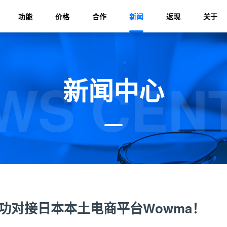
功能
价格
合作
新闻
返现
关于
WS CEN
新闻中心
功对接日本本土电商平台Wowma！