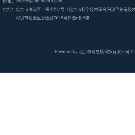
邮箱：service@banmaerp.com
地址：
北京市海淀区丰贤中路7号（北京市科学技术研究院现代制造技
深圳市福田区彩田路7018号新浩e都B座
Powered by 北京斑马易境科技有限公司 © 20