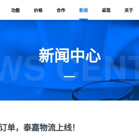
功能
价格
合作
新闻
返现
关于
WS CEN
新闻中心
ess订单，泰嘉物流上线！