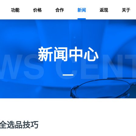
功能
价格
合作
新闻
返现
关于
WS CEN
新闻中心
全选品技巧