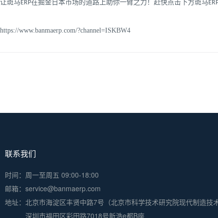
让斑马ERP在掘金日本市场的道路上助你一臂之力！赶快点击下方斑马ER
https://www.banmaerp.com/?channel=ISKBW4
联系我们
时间：周一至周五 09:00-18:00
邮箱：service@banmaerp.com
地址：
北京市海淀区丰贤中路7号（北京市科学技术研究院现代制造技
深圳市福田区彩田路7018号新浩e都B座