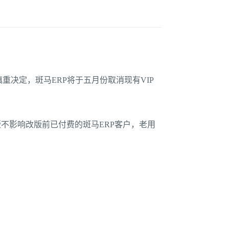
慎重决定，斑马
ERP
将于五月份取消现有
VIP
版不影响改版前已付费的斑马
ERP客户，老用