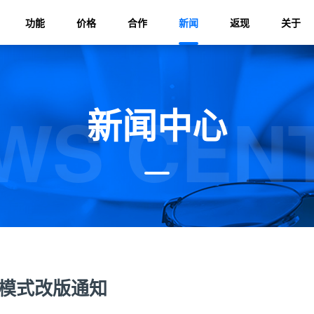
功能
价格
合作
新闻
返现
关于
WS CEN
新闻中心
费模式改版通知