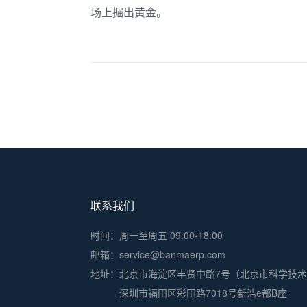
场上掘出黄金。
联系我们
时间：周一至周五 09:00-18:00
邮箱：service@banmaerp.com
地址：
北京市海淀区丰贤中路7号（北京市科学技
深圳市福田区彩田路7018号新浩e都B座