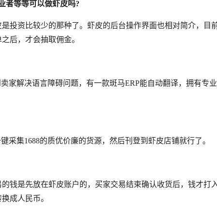
业者等等
可以做虾皮吗
?
皮是投资比较少的那种了。虾皮的后台操作界面也相对简介，目
单之后，才会抽取佣金。
帮到卖家解决语言障碍问题，有一款斑马ERP能自动翻译，拥有专
一键采集1688的质优价廉的货源，然后刊登到虾皮店铺就行了。
易的钱是先放在虾皮账户的，买家交易结束确认收货后，钱才打
转换成人民币。