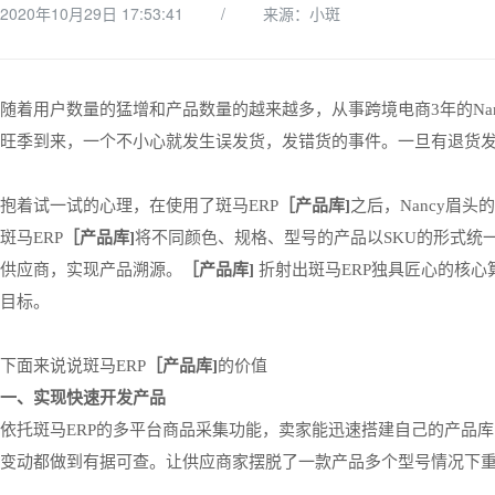
2020年10月29日 17:53:41
/
来源：小斑
随着用户数量的猛增和
产品数量的越来越多，从事跨境电商
3年的N
旺季到来，一个不小心就发生误发货，发错货的事件。一旦有退货
抱着试一试的心理，在使用了斑马
ERP
［产品库
]
之后，
Nancy眉
斑马
ERP
［产品库
]
将
不同颜色、规格、型号的产品以
SKU的形式统
供应商，实现产品溯源。
［产品库
]
折射出
斑马
ERP独具匠心的核
目标。
下面来说说斑马
ERP
［产品库
]
的价值
一、
实现快速开发产品
依托斑马
ERP的多平台商品采集功能，卖家能迅速搭建自己的产品库
变动都做到有据可查。让供应商家摆脱了一款产品多个型号情况下