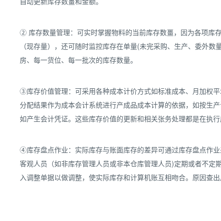
自动更新库存数畺和金额。
② 库存数量管理：可实时掌握物料的当前库存数畺，因为各项库
（现存量），还可随时监控库存在单量(未完采购、生产、委外数量
房、每一货位、每一批次的库存数量。
③库存价值管理：可采用各种成本计价方式如标准成本、月加权平
分配结果作为成本会计系统进行产成品成本计算的依据，如按生产
如产生会计凭证。这些库存价值的更新和相关张务处理都是在执行
④库存盘点作业：实际库存与账面库存的差异可通过库存盘点作业
客观人员（如非库存管理人员或非本仓库管理人员)定期或者不定
入调整单据以做调整，使实际库存和计算机账互相吻合。原因查出