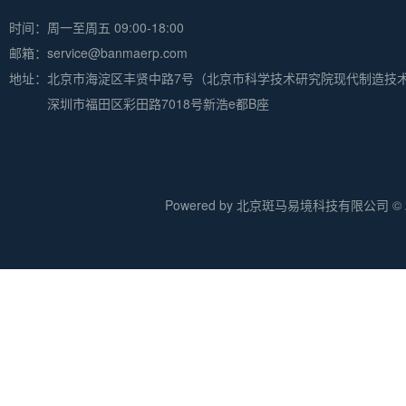
时间：周一至周五 09:00-18:00
邮箱：service@banmaerp.com
地址：
北京市海淀区丰贤中路7号（北京市科学技术研究院现代制造技
深圳市福田区彩田路7018号新浩e都B座
Powered by 北京斑马易境科技有限公司 © 20